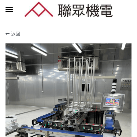
About
返回
Product
Ridder